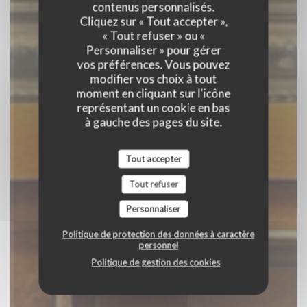
contenus personnalisés.
BISTROT
|
PARIS
Cliquez sur « Tout accepter »,
« Tout refuser » ou «
Personnaliser » pour gérer
RÉSERVER
vos préférences. Vous pouvez
modifier vos choix à tout
moment en cliquant sur l'icône
représentant un cookie en bas
à gauche des pages du site.
Tout accepter
Tout refuser
Personnaliser
Politique de protection des données à caractère
personnel
Politique de gestion des cookies