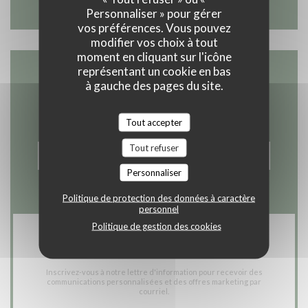
Personnaliser » pour gérer
vos préférences. Vous pouvez
modifier vos choix à tout
moment en cliquant sur l'icône
représentant un cookie en bas
Nous contacter
à gauche des pages du site.
Tout accepter
Tout refuser
RÉSERVER
Personnaliser
Politique de protection des données à caractère
personnel
Politique de gestion des cookies
Newsletter
*
Inscrivez-vous à notre lettre d'information pour recevoir des
communications personnalisées et des offres marketing par
courriel.