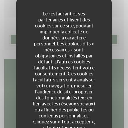
08/09/2023
FIGARO SEPTEMBRE 2023
Le restaurant et ses
partenaires utilisent des
cookies sur ce site, pouvant
impliquer la collecte de
données à caractère
((OUVRE UNE NOUVELLE F
VOIR L'ARTICLE
personnel. Les cookies dits «
nécessaires » sont
obligatoires et installés par
défaut. D'autres cookies
facultatifs nécessitent votre
Accès/Contact
consentement. Ces cookies
facultatifs servent à analyser
votre navigation, mesurer
l'audience du site, proposer
des fonctionnalités (ex : en
((ouvre une nouvelle 
7 Rue Gros 75016 Paris
lien avec les réseaux sociaux)
ou afficher des publicités ou
01 40 50 88 30
contenus personnalisés.
Cliquez sur « Tout accepter »,
« Tout refuser » ou «
Instagram ((ouvre une nouvel