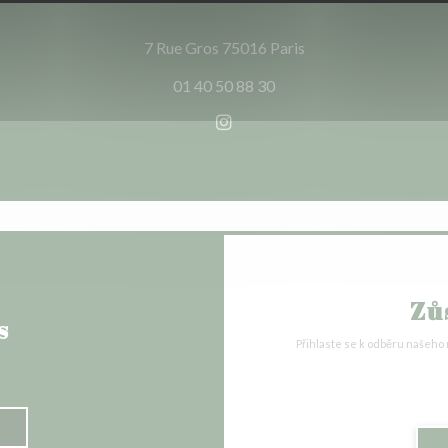
((otevře se v novém 
7 Rue Gros 75016 Paris
01 40 50 88 30
Instagram ((otevře se v nové
Zů
s
Přihlaste se k odběru našeho