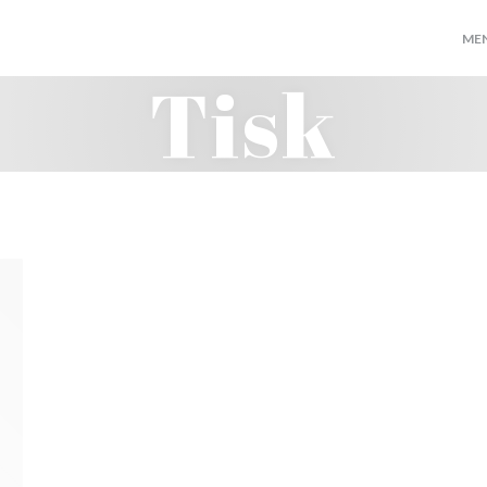
ME
Tisk