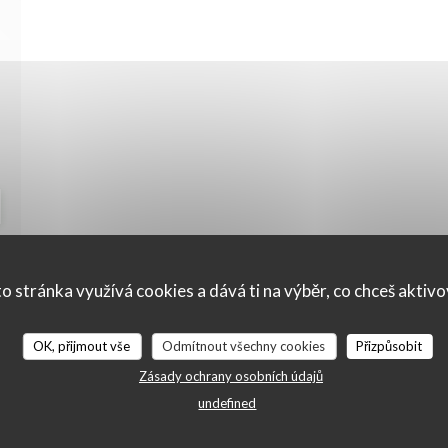
SE V NOVÉM OKNĚ))
o stránka využívá cookies a dává ti na výběr, co chceš aktiv
OK, přijmout vše
Odmítnout všechny cookies
Přizpůsobit
Zásady ochrany osobních údajů
Mapa a kontakt
undefined