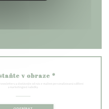
okně))
m okně))
staňte v obraze
*
 newsletteru a dostávejte od nás e-mailem personalizovaná sdělení
a marketingové nabídky.
ODEBÍRAT