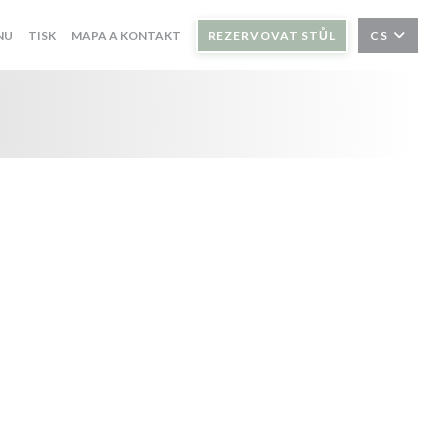
NU
TISK
MAPA A KONTAKT
REZERVOVAT STŮL
CS