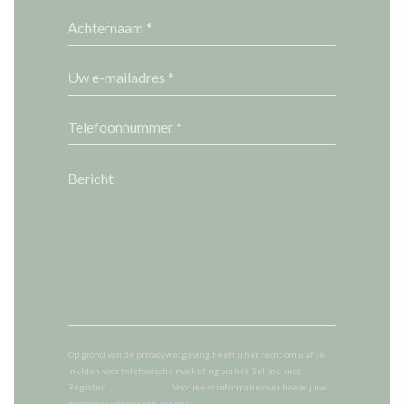
Op grond van de privacywetgeving heeft u het recht om u af te
melden voor telefonische marketing via het Bel-me-niet
Register:
bel-me-niet.nl
. Voor meer informatie over hoe wij uw
gegevens verwerken, zie ons
privacybeleid
.