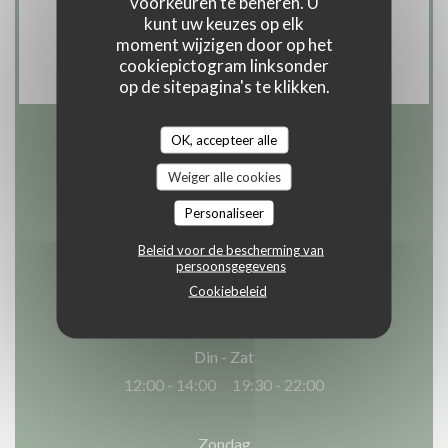
voorkeuren te beheren. U
van Titres, Contant geld, Visa, American
kunt uw keuzes op elk
moment wijzigen door op het
Express, Debetkaart
cookiepictogram linksonder
op de sitepagina's te klikken.
OK, accepteer alle
Openingstijden
Weiger alle cookies
Personaliseer
Beleid voor de bescherming van
persoonsgegevens
Maandag
Cookiebeleid
Gesloten
Din
-
Zat
12:00 - 14:00
19:30 - 22:00
•
Zondag