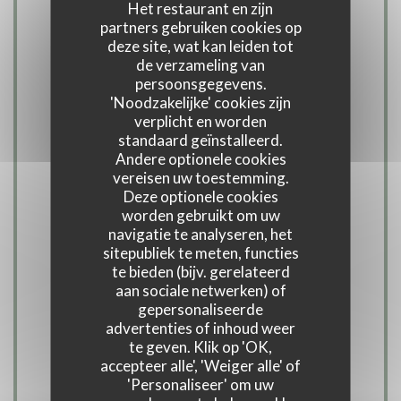
Het restaurant en zijn
partners gebruiken cookies op
deze site, wat kan leiden tot
de verzameling van
Keuken
persoonsgegevens.
Traditionele keuken, vers product,
'Noodzakelijke' cookies zijn
Eigengemaakt
verplicht en worden
standaard geïnstalleerd.
Andere optionele cookies
Soort bedrijf
vereisen uw toestemming.
kroeg
Deze optionele cookies
worden gebruikt om uw
navigatie te analyseren, het
Diensten
sitepubliek te meten, functies
Airconditioning, Private Hire, Geblokkeerde
te bieden (bijv. gerelateerd
aan sociale netwerken) of
toegang, Terras, WIFI
gepersonaliseerde
advertenties of inhoud weer
Betaalmethoden
te geven. Klik op 'OK,
accepteer alle', 'Weiger alle' of
Apple Pay, Paiement Sans ContactPaiement
'Personaliseer' om uw
Sans Contact, Eurocard / Mastercard, restaurant